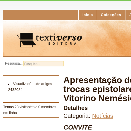
Início
Colecções
Pesquisa...
Apresentação de
Visualizações de artigos
trocas epistola
2432084
Vitorino Nemésio
Detalhes
Temos 23 visitantes e 0 membros
em linha
Categoria:
Notícias
CONVITE