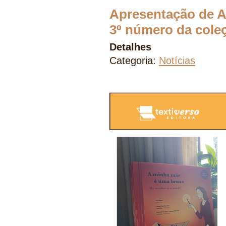
Apresentação de A
3º número da coleç
Detalhes
Categoria:
Notícias