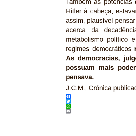
Também as potências 
Hitler à cabeça, esta
assim, plausível pensar
acerca da decadênci
metabolismo político 
regimes democráticos
As democracias, julg
possuam mais podere
pensava.
J.C.M., Crónica public
Facebook
Twitter
WhatsApp
Email