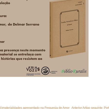
o (i)materialidades apresentado na Freguesia de Amor
Anterior
Artigo seguinte: Po