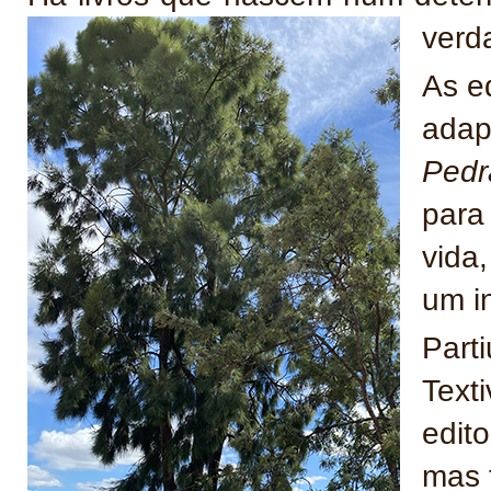
verd
As e
adap
Pedr
para
vida,
um in
Part
Texti
edit
mas f