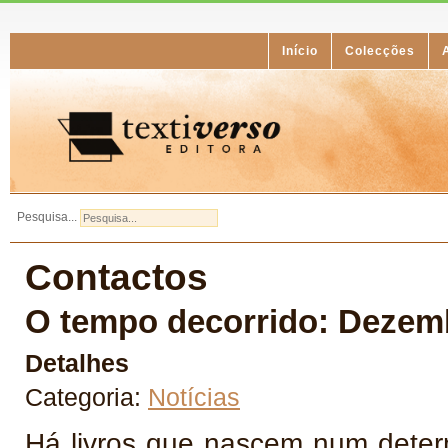
Início
Colecções
Pesquisa...
Contactos
O tempo decorrido: Dezem
Detalhes
Categoria:
Notícias
Há livros que nascem num dete