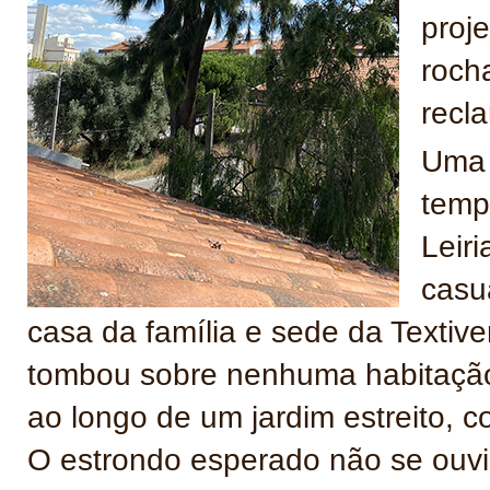
proj
roch
recl
Uma 
temp
Leiri
casu
casa da família e sede da Textiv
tombou sobre nenhuma habitação;
ao longo de um jardim estreito, co
O estrondo esperado não se ouvi