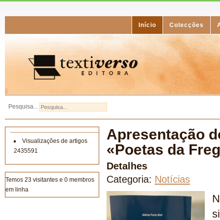
Início
Colecções
Pesquisa...
Apresentação do
Visualizações de artigos
«Poetas da Freg
2435591
Detalhes
Categoria:
Notícias
Temos 23 visitantes e 0 membros
em linha
N
s