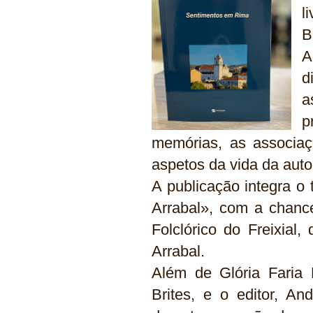
l
B
A
d
a
p
memórias, as associaç
aspetos da vida da auto
A publicação integra o
Arrabal», com a chance
Folclórico do Freixial
Arrabal.
Além de Glória Faria 
Brites, e o editor, A