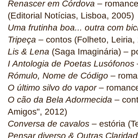
Renascer em Córdova
– romance 
(Editorial Notícias, Lisboa, 2005)
Uma frutinha boa... outra com bi
Tripeça
– contos (Folheto, Leiria,
Lis & Lena
(Saga Imaginária) – po
I Antologia de Poetas Lusófonos
Rómulo, Nome de Código
– roman
O último silvo do vapor
– romance 
O cão da Bela Adormecida
– cont
Amigos", 2012)
Conversa de cavalos
– estória (Te
Pensar diverso & Outras Clarida