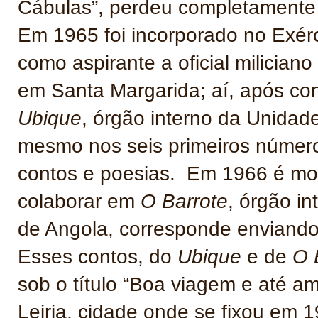
Cábulas”, perdeu completamente 
Em 1965 foi incorporado no Exérc
como aspirante a oficial milician
em Santa Margarida; aí, após con
Ubique
, órgão interno da Unidad
mesmo nos seis primeiros números
contos e poesias. Em 1966 é mobi
colaborar em
O Barrote
, órgão i
de Angola, corresponde enviando
Esses contos, do
Ubique
e de
O 
sob o título “Boa viagem e até am
Leiria, cidade onde se fixou em 