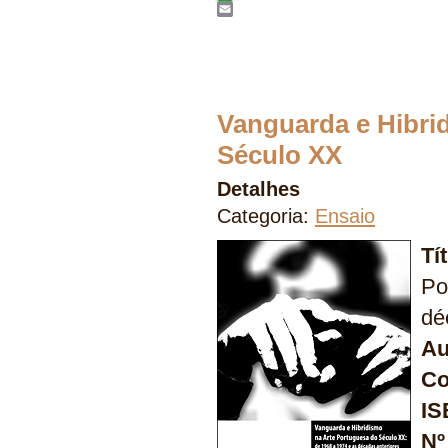
WhatsApp
Email
Vanguarda e Hibri
Século XX
Detalhes
Categoria:
Ensaio
Tí
Po
dé
Au
Co
IS
Nº