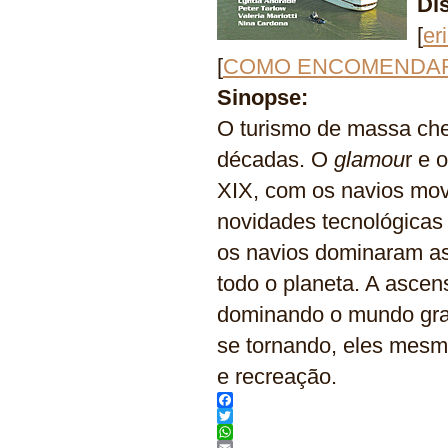
Di
[
er
[
COMO ENCOMENDA
Sinopse:
O turismo de massa che
décadas. O
glamou
r e 
XIX, com os navios movi
novidades tecnológicas
os navios dominaram as 
todo o planeta. A ascen
dominando o mundo graç
se tornando, eles mesmo
e recreação.
Facebook
Twitter