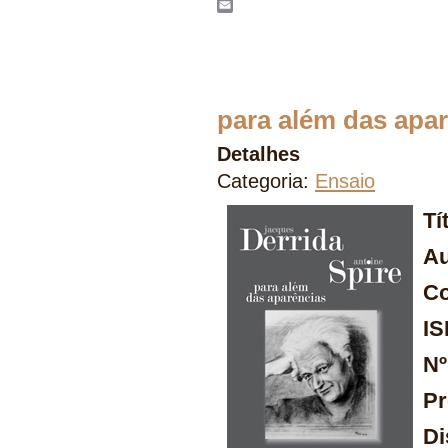
WhatsApp
Email
para além das apa
Detalhes
Categoria:
Ensaio
Tí
Au
Co
I
Nº
Pr
Di