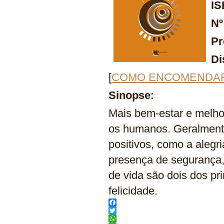
I
Nº
Pr
Di
[
COMO ENCOMENDA
Sinopse:
Mais bem-estar e melho
os humanos. Geralmente
positivos, como a alegri
presença de segurança,
de vida são dois dos pr
felicidade.
Facebook
Twitter