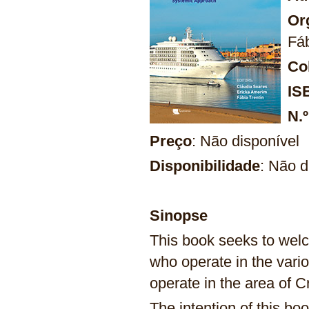
Or
Fáb
Co
IS
N.
Preço
: Não disponível
Disponibilidade
: Não d
Sinopse
This book seeks to wel
who operate in the vari
operate in the area of C
The intention of this bo