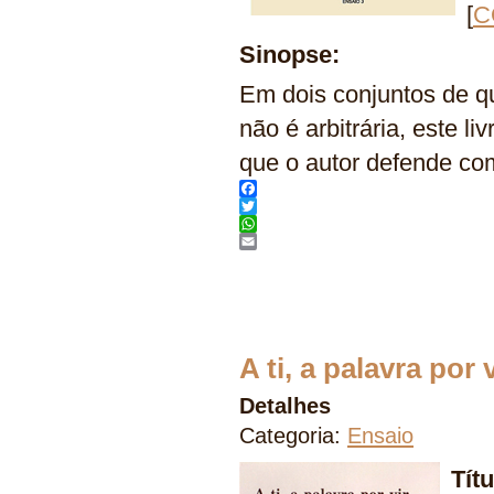
[
C
Sinopse:
Em dois conjuntos de 
não é arbitrária, este l
que o autor defende com
Facebook
Twitter
WhatsApp
Email
A ti, a palavra por v
Detalhes
Categoria:
Ensaio
Tít