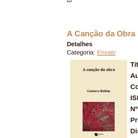
Email
A Canção da Obra
Detalhes
Categoria:
Ensaio
Tí
Au
Co
I
Nº
Pr
Di