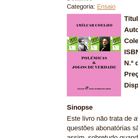
Categoria:
Ensaio
Títu
Aut
Col
ISB
N.º 
Pre
Disp
Sinopse
Este livro não trata de 
questões abonatórias s
assim, sobretudo quan