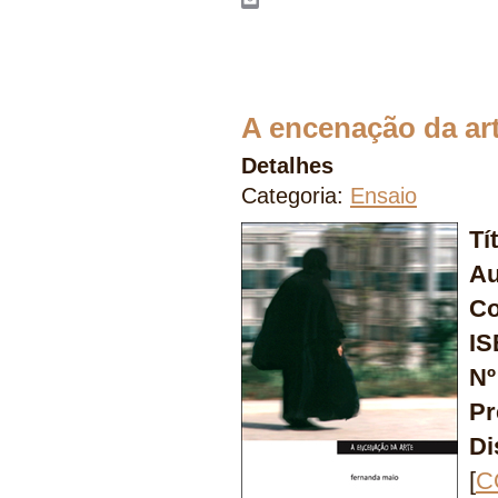
WhatsApp
Email
A encenação da ar
Detalhes
Categoria:
Ensaio
Tí
Au
Co
IS
Nº
Pr
Di
[
C