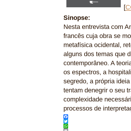
[
C
Sinopse:
Nesta entrevista com An
francês cuja obra se mo
metafísica ocidental, re
alguns dos temas que d
contemporâneo. A teoria
os espectros, a hospita
segredo, a própria idei
tentam denegrir o seu t
complexidade necessária 
processos de interpretaç
Facebook
Twitter
WhatsApp