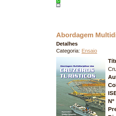
Twitter
WhatsApp
Email
Abordagem Multidis
Detalhes
Categoria:
Ensaio
Tí
Cru
Au
Co
IS
Nº
Pr