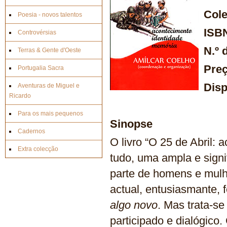
Col
Poesia - novos talentos
ISB
Controvérsias
N.º 
Terras & Gente d'Oeste
Pre
Portugalia Sacra
Disp
Aventuras de Miguel e
Ricardo
Para os mais pequenos
Sinopse
Cadernos
O livro “O 25 de Abril:
Extra colecção
tudo, uma ampla e signi
parte de homens e mulh
actual, entusiasmante,
algo novo
. Mas trata-se
participado e dialógico