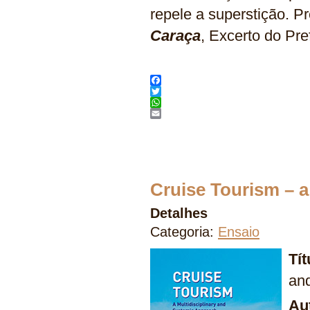
repele a superstição. P
Caraça
, Excerto do Pre
Facebook
Twitter
WhatsApp
Email
Cruise Tourism – a
Detalhes
Categoria:
Ensaio
Tí
an
Au