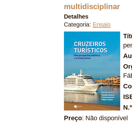
multidisciplinar
Detalhes
Categoria:
Ensaio
Tí
per
Au
Or
Fáb
Co
IS
N.
Preço
: Não disponível