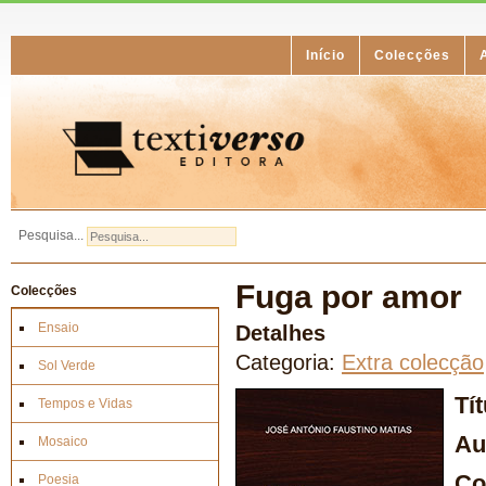
Início
Colecções
Pesquisa...
Fuga por amor
Colecções
Ensaio
Detalhes
Categoria:
Extra colecção
Sol Verde
Tí
Tempos e Vidas
Au
Mosaico
Co
Poesia