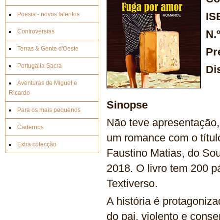
IS
Poesia - novos talentos
Controvérsias
N.
Terras & Gente d'Oeste
Pr
Portugalia Sacra
Di
Aventuras de Miguel e
Ricardo
Sinopse
Para os mais pequenos
Não teve apresentação, 
Cadernos
um romance com o título
Extra colecção
Faustino Matias, do Sou
2018. O livro tem 200 p
Textiverso.
A história é protagoni
do pai, violento e cons