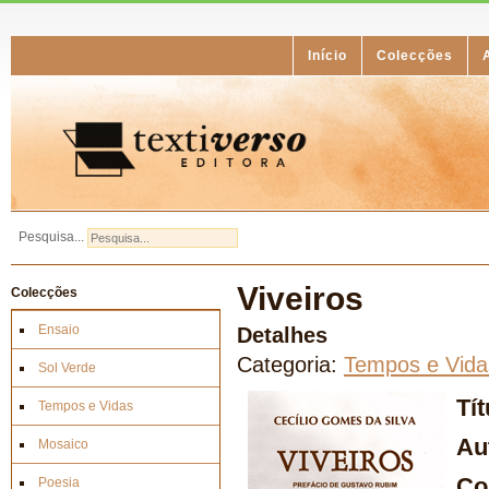
Início
Colecções
Pesquisa...
Viveiros
Colecções
Ensaio
Detalhes
Categoria:
Tempos e Vida
Sol Verde
Tí
Tempos e Vidas
Au
Mosaico
Co
Poesia