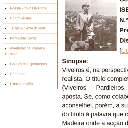
IS
Poesia - novos talentos
Controvérsias
N.
Terras & Gente d'Oeste
Pr
Portugalia Sacra
Di
Aventuras de Miguel e
[
C
Ricardo
Sinopse:
Para os mais pequenos
Viveiros é, na perspecti
Cadernos
realista. O título comp
Extra colecção
(Viveiros — Pardieiros,
aposta. Se, como colab
aconselhei, porém, a su
do título à palavra que 
Madeira onde a acção dec