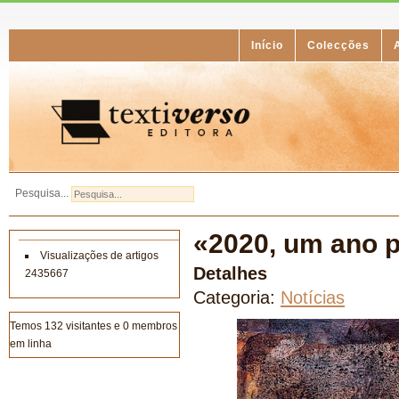
Início
Colecções
Pesquisa...
«2020, um ano 
Visualizações de artigos
Detalhes
2435667
Categoria:
Notícias
Temos 132 visitantes e 0 membros
em linha