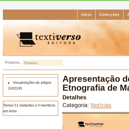
Início
Colecções
Pesquisa...
Apresentação de
Visualizações de artigos
Etnografia de M
2432245
Detalhes
Categoria:
Notícias
Temos 51 visitantes e 0 membros
em linha