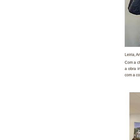
Leiria, 
Com a ch
a obra i
com a co