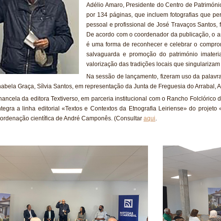
Adélio Amaro, Presidente do Centro de Patrimón
por 134 páginas, que incluem fotografias que pe
pessoal e profissional de José Travaços Santos, 
De acordo com o coordenador da publicação, o a
é uma forma de reconhecer e celebrar o compro
salvaguarda e promoção do património imateri
valorização das tradições locais que singularizam 
Na sessão de lançamento, fizeram uso da palavr
Anabela Graça, Sílvia Santos, em representação da Junta de Freguesia do Arrabal
ancela da editora Textiverso, em parceria institucional com o Rancho Folclórico do
ntegra a linha editorial «Textos e Contextos da Etnografia Leiriense» do projeto «
ordenação científica de André Camponês. (Consultar
aqui
.