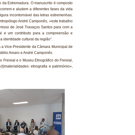
io da Estremadura. O manuscrito é composto
rcorrem e aludem a diferentes fases da vida
figura incontornável das letras estremenhas.
ntropólogo André Camponês, «este trabalho
misso de José Travaços Santos para com a
al e um contributo para a compreensão e
a identidade cultural da região”.
a a Vice-Presidente da Câmara Municipal de
, Adélio Amaro e André Camponês.
 Freixial e o Museu Etnográfico do Freixial,
(I)materialidades: etnografia e património»,