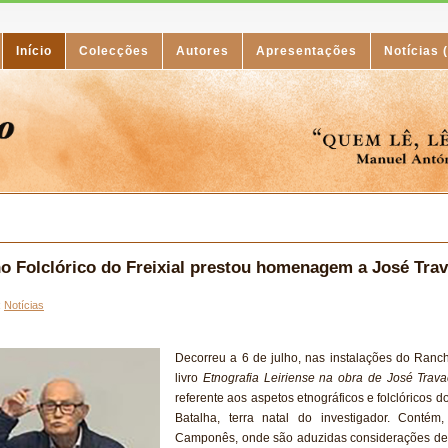
Início
Colecções
Autores
Apresentações
Notícias 
o Folclórico do Freixial prestou homenagem a José Tra
:
Notícias
Decorreu a 6 de julho, nas instalações do Ranch
livro
Etnografia Leiriense na obra de José Trav
referente aos aspetos etnográficos e folclóricos d
Batalha, terra natal do investigador. Contém
Camponês, onde são aduzidas considerações de na