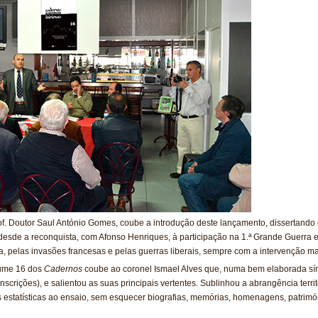
rof. Doutor Saul António Gomes, coube a introdução deste lançamento, dissertando
desde a reconquista, com Afonso Henriques, à participação na 1.ª Grande Guerra 
ta, pelas invasões francesas e pelas guerras liberais, sempre com a intervenção mar
lume 16 dos
Cadernos
coube ao coronel Ismael Alves que, numa bem elaborada sínte
ranscrições), e salientou as suas principais vertentes. Sublinhou a abrangência terr
s estatísticas ao ensaio, sem esquecer biografias, memórias, homenagens, patrimóni