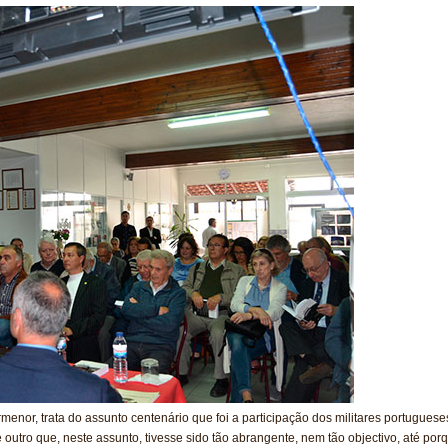
rmenor, trata do assunto centenário que foi a participação dos militares portugueses,
tro que, neste assunto, tivesse sido tão abrangente, nem tão objectivo, até porq