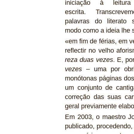
iniciação à leitu
escrita. Transcrev
palavras do literato 
modo como a ideia lhe s
«em fim de férias, em 
reflectir no velho afo
reza duas vezes
. E, po
vezes
– uma por obri
monótonas páginas dos l
um conjunto de cantig
correção das suas car
geral previamente elab
Em 2003, o maestro Joa
publicado, procedendo,