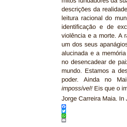
mitos fundadores da su
descrições da realida
leitura racional do mu
identificação e de ex
violência e a morte. A 
um dos seus apanágios
alucinada e a memória d
no desencadear de pai
mundo. Estamos a desc
poder. Ainda no Ma
impossível!
Eis que o im
Jorge Carreira Maia. In
Facebook
Twitter
WhatsApp
Email